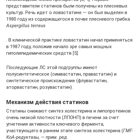
представители статинов были получены из плесневых
культур. Речь идет о ловастатине — он был выделен в
1980 году из содержащегося в почве плесневого грибка
Aspergillus terreus
. В клинической практике ловастатин начал применяться
в 1987 году, положив начало эре самых мощных
гиполипидемических средств [5].
Последующие ЛС этой подгруппы имеют
полусинтетическое (симвастатин, правастатин) и
синтетическое происхождение (флувастатин,
аторвастатин, розувастатин).
Механизм действия статинов
Статины снижают синтез холестерина и липопротеинов
очень низкой плотности (ЛПОНП) в печени за счет
угнетения активности ключевого фермента,
участвующего в раннем этапе синтеза холестерина (
ГМГ-
КоА-редуктазы, — прим. ред.