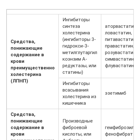
Ингибиторы
синтеза
аторвастатин,
холестерина
ловастатин,
(ингибиторы 3-
питавастатин,
Средства,
гидрокси-3-
правастатин,
понижающие
метилглутаргил
розувастатин,
содержание в
коэнзим А-
симвастатин,
крови
редуктазы, или
флувастатин
преимущественно
статины)
холестерина
(ЛПНП)
Ингибиторы
всасывания
эзетимиб
холестерина из
кишечника
Средства,
понижающие
Производные
содержание в
фиброевой
гемфиброзил
крови
кислоты, или
фенофибрат