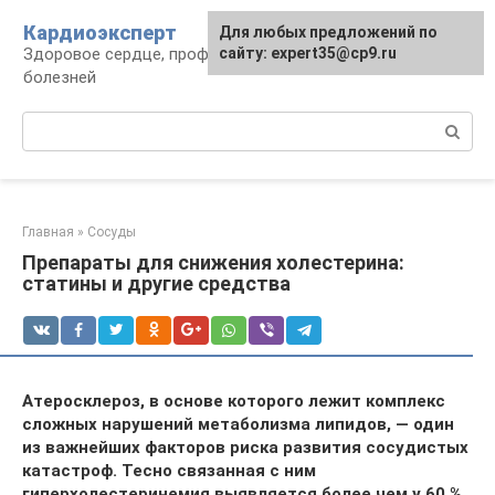
Перейти
Кардиоэксперт
Для любых предложений по
к
Здоровое сердце, профилактика и лечение
сайту: expert35@cp9.ru
контенту
болезней
Поиск:
Главная
»
Сосуды
Препараты для снижения холестерина:
статины и другие средства
Атеросклероз, в основе которого лежит комплекс
сложных нарушений метаболизма липидов, — один
из важнейших факторов риска развития сосудистых
катастроф. Тесно связанная с ним
гиперхолестеринемия выявляется более чем у 60 %