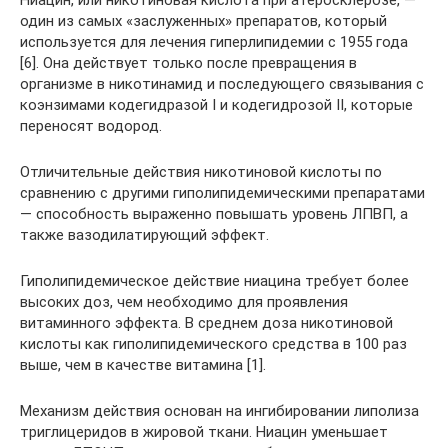
Ниацин, или никотиновая кислота при атеросклерозе, —
один из самых «заслуженных» препаратов, который
используется для лечения гиперлипидемии с 1955 года
[6]. Она действует только после превращения в
организме в никотинамид и последующего связывания с
коэнзимами кодегидразой I и кодегидрозой II, которые
переносят водород.
Отличительные действия никотиновой кислоты по
сравнению с другими гиполипидемическими препаратами
— способность выраженно повышать уровень ЛПВП, а
также вазодилатирующий эффект.
Гиполипидемическое действие ниацина требует более
высоких доз, чем необходимо для проявления
витаминного эффекта. В среднем доза никотиновой
кислоты как гиполипидемического средства в 100 раз
выше, чем в качестве витамина [1].
Механизм действия основан на ингибировании липолиза
триглицеридов в жировой ткани. Ниацин уменьшает