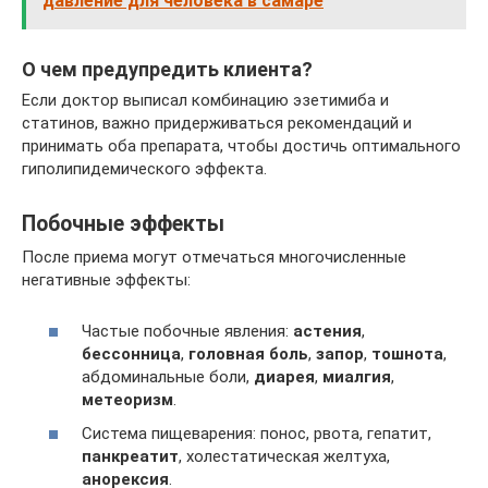
давление для человека в самаре
О чем предупредить клиента?
Если доктор выписал комбинацию эзетимиба и
статинов, важно придерживаться рекомендаций и
принимать оба препарата, чтобы достичь оптимального
гиполипидемического эффекта.
Побочные эффекты
После приема могут отмечаться многочисленные
негативные эффекты:
Частые побочные явления:
астения
,
бессонница
,
головная боль
,
запор
,
тошнота
,
абдоминальные боли,
диарея
,
миалгия
,
метеоризм
.
Система пищеварения: понос, рвота, гепатит,
панкреатит
, холестатическая желтуха,
анорексия
.