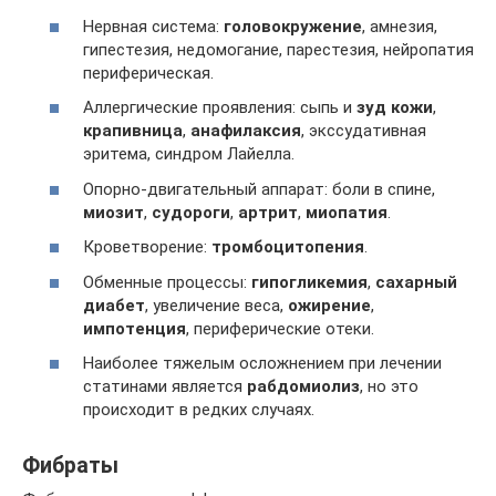
Нервная система:
головокружение
, амнезия,
гипестезия, недомогание, парестезия, нейропатия
периферическая.
Аллергические проявления: сыпь и
зуд кожи
,
крапивница
,
анафилаксия
, экссудативная
эритема, синдром Лайелла.
Опорно-двигательный аппарат: боли в спине,
миозит
,
судороги
,
артрит
,
миопатия
.
Кроветворение:
тромбоцитопения
.
Обменные процессы:
гипогликемия
,
сахарный
диабет
, увеличение веса,
ожирение
,
импотенция
, периферические отеки.
Наиболее тяжелым осложнением при лечении
статинами является
рабдомиолиз
, но это
происходит в редких случаях.
Фибраты