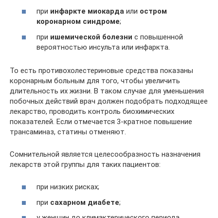
при
инфаркте миокарда
или
остром
коронарном синдроме
;
при
ишемической болезни
с повышенной
вероятностью инсульта или инфаркта.
То есть противохолестериновые средства показаны
коронарным больным для того, чтобы увеличить
длительность их жизни. В таком случае для уменьшения
побочных действий врач должен подобрать подходящее
лекарство, проводить контроль биохимических
показателей. Если отмечается 3-кратное повышение
трансаминаз, статины отменяют.
Сомнительной является целесообразность назначения
лекарств этой группы для таких пациентов:
при низких рисках;
при
сахарном диабете
;
у женщин до климактерического периода.