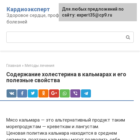
Перейти
Кардиоэксперт
Для любых предложений по
к
Здоровое сердце, профилактика и лечение
сайту: expert35@cp9.ru
контенту
болезней
Поиск:
Главная
»
Методы лечения
Содержание холестерина в кальмарах и его
полезные свойства
Мясо кальмара — это альтернативный продукт таким
морепродуктам — креветкам и лангустам.
Ценовая политика кальмара находится в среднем
сегменте, поэтому кальмары могут позволить себе