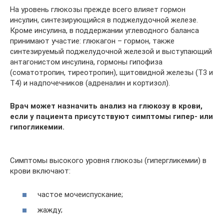
На уровень глюкозы прежде всего влияет гормон
инсулин, синтезирующийся в поджелудочной железе.
Кроме инсулина, в поддержании углеводного баланса
принимают участие: глюкагон – гормон, также
синтезируемый поджелудочной железой и выступающий
антагонистом инсулина, гормоны гипофиза
(соматотропин, тиреотропин), щитовидной железы (Т3 и
Т4) и надпочечников (адреналин и кортизол).
Врач может назначить анализ на глюкозу в крови,
если у пациента присутствуют симптомы гипер- или
гипогликемии.
Симптомы высокого уровня глюкозы (гипергликемии) в
крови включают:
частое мочеиспускание;
жажду;