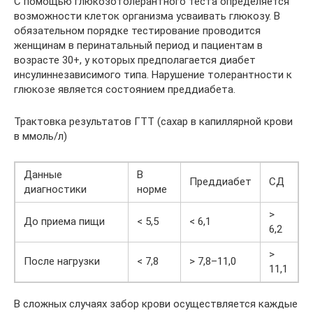
С помощью глюкозотолерантного теста определяется
возможности клеток организма усваивать глюкозу. В
обязательном порядке тестирование проводится
женщинам в перинатальный период и пациентам в
возрасте 30+, у которых предполагается диабет
инсулиннезависимого типа. Нарушение толерантности к
глюкозе является состоянием преддиабета.
Трактовка результатов ГТТ (сахар в капиллярной крови
в ммоль/л)
Данные
В
Преддиабет
СД
диагностики
норме
>
До приема пищи
< 5,5
< 6,1
6,2
>
После нагрузки
< 7,8
> 7,8–11,0
11,1
В сложных случаях забор крови осуществляется каждые