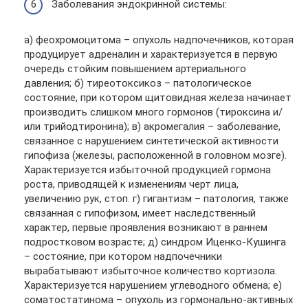
Заболевания эндокринной системы:
а) феохромоцитома – опухоль надпочечников, которая
продуцирует адреналин и характеризуется в первую
очередь стойким повышением артериального
давления; б) тиреотоксикоз – патологическое
состояние, при котором щитовидная железа начинает
производить слишком много гормонов (тироксина и/
или трийодтиронина); в) акромегалия – заболевание,
связанное с нарушением синтетической активности
гипофиза (железы, расположенной в головном мозге).
Характеризуется избыточной продукцией гормона
роста, приводящей к изменениям черт лица,
увеличению рук, стоп. г) гигантизм – патология, также
связанная с гипофизом, имеет наследственный
характер, первые проявления возникают в раннем
подростковом возрасте; д) синдром Иценко-Кушинга
– состояние, при котором надпочечники
вырабатывают избыточное количество кортизола.
Характеризуется нарушением углеводного обмена; е)
соматостатинома – опухоль из гормонально-активных