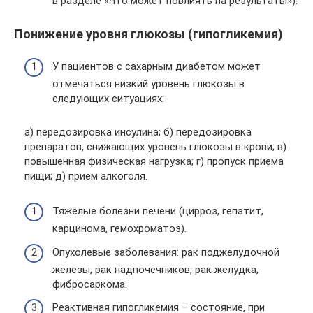
в разделе «Что может повлиять на результаты»).
Понижение уровня глюкозы (гипогликемия)
У пациентов с сахарным диабетом может
отмечаться низкий уровень глюкозы в
следующих ситуациях:
а) передозировка инсулина; б) передозировка
препаратов, снижающих уровень глюкозы в крови; в)
повышенная физическая нагрузка; г) пропуск приема
пищи; д) прием алкоголя.
Тяжелые болезни печени (цирроз, гепатит,
карцинома, гемохроматоз).
Опухолевые заболевания: рак поджелудочной
железы, рак надпочечников, рак желудка,
фибросаркома.
Реактивная гипогликемия – состояние, при