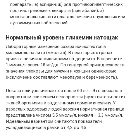
препараты; е) аспирин; ж) ряд противоэпилептических,
противотревожных лекарств (прегабалин); з)
моноклональные антитела для лечения опухолевых или
аутоиммунных заболеваний.
Нормальный уровень гликемии натощак
Лабораторные измерения сахара исчисляются в
миллимоль на литр (ммоль/л). В некоторых странах
принята величина миллиграмм на децилитр. В пересчете
1 ммоль/л равен 18 мг/дл. По гендерной принадлежности
значения глюкозы для мужчин и женщин одинаковые
(исключение составляют менопауза и беременность).
Показатели увеличиваются после 60 лет. Это связано с
возрастным снижением сенсорности (чувствительности)
тканей организма к эндогенному гормону инсулину. У
взрослых здоровых людей верхняя нормативная граница
представлена числом 5,5 ммоль/л, нижняя – 3,3 ммоль/л.
Идеальным вариантом считаются показатели,
укладывающиеся в рамки от 4,2 до 4,6.