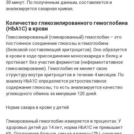
30 минут. По полученным данным, составляется и
анализируется сахарная кривая.
Количество гликозилированного гемоглобина
(HbA1C) в крови
Гликозилированный (гликированный) гемоглобин – это
постоянное соединение глюкозы и гемоглобина
(белковой составляющей эритроцитов). Оно образуется
в крови в ходе присоединения моносахарида к белку, и
протекает без участия ферментов (неферментативное
гликозилирование). Гемоглобин не меняет свою
структуру внутри эритроцитов в течение 4 месяцев. По
анализу HbA1C определяется ретроспективное
содержание глюкозы, то есть анализируется качество
углеводного обмена за минувшие 120 дней.
Норма сахара в крови у детей
Гликированный гемоглобин измеряется в процентах. У
здоровых детей до 14 лет, норма HbA1C не превышает
6%. Отклонение больше, чем на единицу (7%), означает