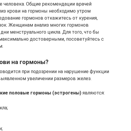
е человека. Общие рекомендации врачей
лиз крови на гормоны необходимо утром
ледование гормонов откажитесь от курения,
узок. Женщинам анализ многих гормонов
ни менструального цикла. Для того, что бы
 максимально достоверными, посоветуйтесь с
м.
рови на гормоны?
роводится при подозрении на нарушение функции
выявленном увеличении размеров желез.
кие половые гормоны (эстрогены)
являются:
кла;
;