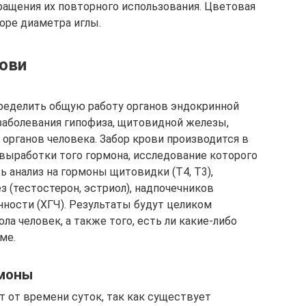
ащения их повторного использования. Цветовая
оре диаметра иглы.
ови
ределить общую работу органов эндокринной
заболевания гипофиза, щитовидной железы,
органов человека. Забор крови производится в
выработки того гормона, исследование которого
 анализ на гормоны щитовидки (Т4, Т3),
ез (тестостерон, эстриол), надпочечников
енности (ХГЧ). Результаты будут целиком
ола человек, а также того, есть ли какие-либо
ме.
рмоны
т от времени суток, так как существует