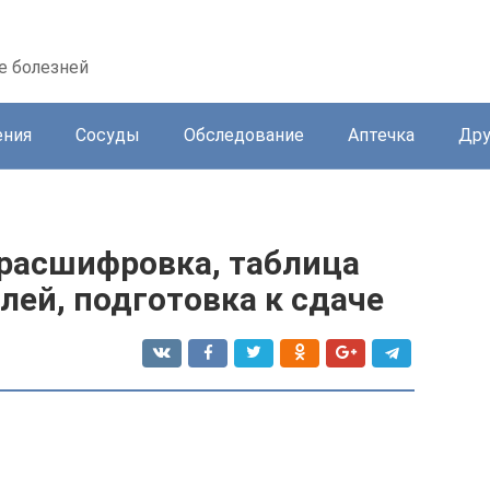
е болезней
ения
Сосуды
Обследование
Аптечка
Дру
 расшифровка, таблица
ей, подготовка к сдаче