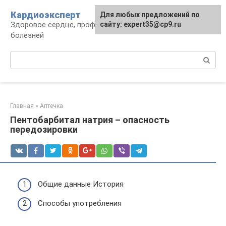
Перейти
Кардиоэксперт
Для любых предложений по
к
Здоровое сердце, профилактика и лечение
сайту: expert35@cp9.ru
контенту
болезней
Поиск:
Главная
»
Аптечка
Пентобарбитал натрия – опасность
передозировки
Общие данные История
Способы употребления