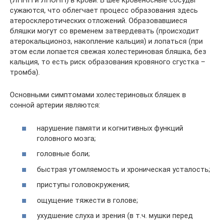
(ЛПНП и ЛПОНП) в крови. В шее кровеносные сосуды
сужаются, что облегчает процесс образования здесь
атеросклеротических отложений. Образовавшиеся
бляшки могут со временем затвердевать (происходит
атерокальционоз, накопление кальция) и лопаться (при
этом если лопается свежая холестериновая бляшка, без
кальция, то есть риск образования кровяного сгустка –
тромба).
Основными симптомами холестериновых бляшек в
сонной артерии являются:
нарушение памяти и когнитивных функций
головного мозга;
головные боли;
быстрая утомляемость и хроническая усталость;
приступы головокружения;
ощущение тяжести в голове;
ухудшение слуха и зрения (в т.ч. мушки перед