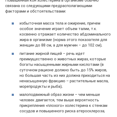
Повышенная кон холестерина в организме обычно
связана со следующими предрасполагающими
факторами и обстоятельствами:
избыточная масса тела и ожирение, причем
особое значение играет объем талии, т.к.
косвенно отражает количество абдоминального
жира в организме (норма этого показателя для
женщин до 88 см, а для мужчин – до 102 см);
питание жирной пищей – речь идет
преимущественно о животных жирах, которые
богаты насыщенными жирными кислотами (в
суточном рационе должно быть до 15% жиров,
но большая часть из них должна приходиться на
ненасыщенную фракцию – растительные масла,
морепродукты и рыба);
малоподвижный образ жизни – чем меньше
человек двигается, тем выше вероятность
прикрепления «плохого» холестерина к стенкам
сосудов и повышенного риска атеросклероза;