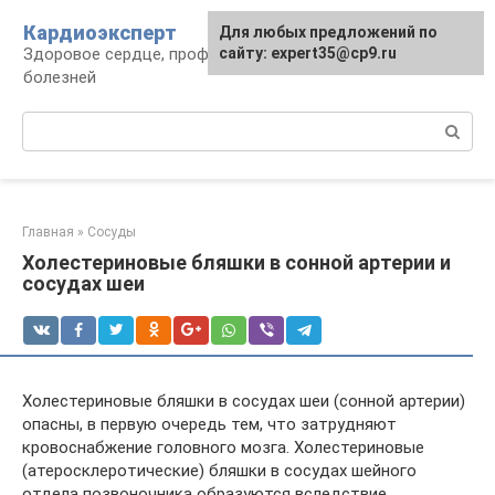
Перейти
Кардиоэксперт
Для любых предложений по
к
Здоровое сердце, профилактика и лечение
сайту: expert35@cp9.ru
контенту
болезней
Поиск:
Главная
»
Сосуды
Холестериновые бляшки в сонной артерии и
сосудах шеи
Холестериновые бляшки в сосудах шеи (сонной артерии)
опасны, в первую очередь тем, что затрудняют
кровоснабжение головного мозга. Холестериновые
(атеросклеротические) бляшки в сосудах шейного
отдела позвоночника образуются вследствие