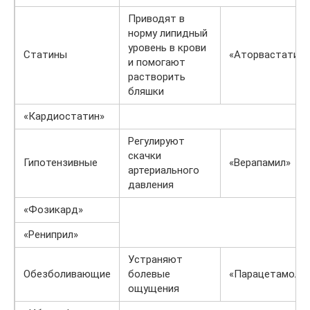
Приводят в
норму липидный
уровень в крови
Статины
«Аторвастатин»
и помогают
растворить
бляшки
«Кардиостатин»
Регулируют
скачки
Гипотензивные
«Верапамил»
артериального
давления
«Фозикард»
«Рениприл»
Устраняют
Обезболивающие
болевые
«Парацетамол»
ощущения