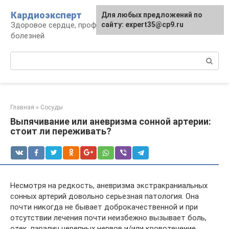
Перейти
Кардиоэксперт
Для любых предложений по
к
Здоровое сердце, профилактика и лечение
сайту: expert35@cp9.ru
контенту
болезней
Поиск:
Главная
»
Сосуды
Выпячивание или аневризма сонной артерии:
стоит ли переживать?
Несмотря на редкость, аневризма экстракраниальных
сонных артерий довольно серьезная патология. Она
почти никогда не бывает доброкачественной и при
отсутствии лечения почти неизбежно вызывает боль,
отек, паралич черепных нервов и/или кровотечение