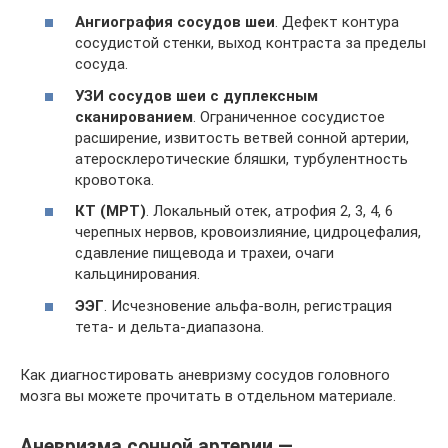
Ангиография сосудов шеи
. Дефект контура
сосудистой стенки, выход контраста за пределы
сосуда.
УЗИ сосудов шеи с дуплексным
сканированием
. Ограниченное сосудистое
расширение, извитость ветвей сонной артерии,
атеросклеротические бляшки, турбулентность
кровотока.
КТ (МРТ)
. Локальный отек, атрофия 2, 3, 4, 6
черепных нервов, кровоизлияние, цидроцефалия,
сдавление пищевода и трахеи, очаги
кальцинирования.
ЭЭГ
. Исчезновение альфа-волн, регистрация
тета- и дельта-диапазона.
Как диагностировать аневризму сосудов головного
мозга вы можете прочитать в отдельном материале.
Аневризма сонной артерии —