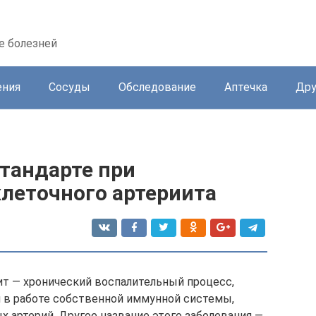
е болезней
ения
Сосуды
Обследование
Аптечка
Дру
стандарте при
клеточного артериита
ит — хронический воспалительный процесс,
я в работе собственной иммунной системы,
 артерий. Другое название этого заболевания —