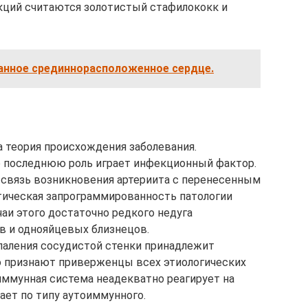
ций считаются золотистый стафилококк и
нное срединнорасположенное сердце.
 теория происхождения заболевания.
е последнюю роль играет инфекционный фактор.
 связь возникновения артериита с перенесенным
етическая запрограммированность патологии
аи этого достаточно редкого недуга
в и однояйцевых близнецов.
паления сосудистой стенки принадлежит
о признают приверженцы всех этиологических
иммунная система неадекватно реагирует на
ает по типу аутоиммунного.