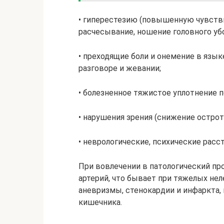
• гиперестезию (повышенную чувств
расчесывание, ношение головного уб
• преходящие боли и онемение в язы
разговоре и жевании;
• болезненное тяжистое уплотнение п
• нарушения зрения (снижение острот
• неврологические, психические расс
При вовлечении в патологический пр
артерий, что бывает при тяжелых не
аневризмы, стенокардии и инфаркта,
кишечника.