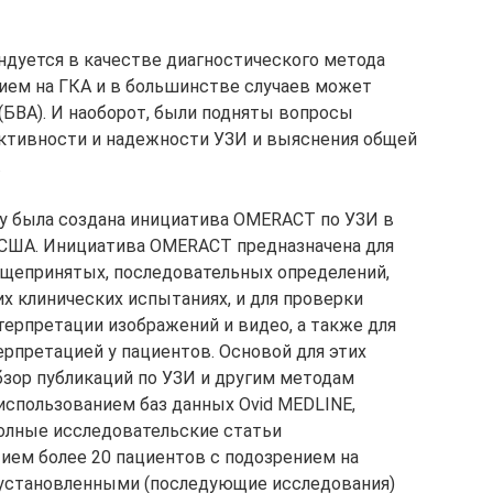
дуется в качестве диагностического метода
нием на ГКА и в большинстве случаев может
(БВА). И наоборот, были подняты вопросы
ктивности и надежности УЗИ и выяснения общей
.
ду была создана инициатива OMERACT по УЗИ в
и США. Инициатива OMERACT предназначена для
бщепринятых, последовательных определений,
х клинических испытаниях, и для проверки
терпретации изображений и видео, а также для
ерпретацией у пациентов. Основой для этих
зор публикаций по УЗИ и другим методам
использованием баз данных Ovid MEDLINE,
Полные исследовательские статьи
ием более 20 пациентов с подозрением на
 установленными (последующие исследования)