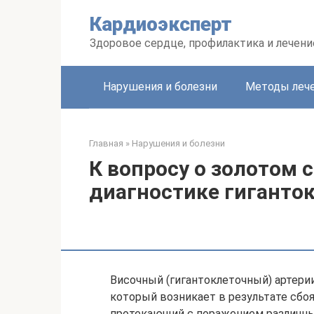
Перейти
Кардиоэксперт
к
контенту
Здоровое сердце, профилактика и лечени
Нарушения и болезни
Методы леч
Главная
»
Нарушения и болезни
К вопросу о золотом 
диагностике гиганто
Височный (гигантоклеточный) артери
который возникает в результате сбо
протекающий с поражением различных