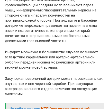
кровоснабжающей средний мозг, возникают парез
мышц, иннервируемых глазодвигательным нервом, на
стороне очага и паралич конечностей на
противоположной стороне. При инфаркте в бассейне
артерии четверохолмия развивается паралич взгляда
вверх и недостаточность конвергенции который
сочетается с непроизвольными колебательными
движениями глаз высокой частоты.
Инфаркт мозжечка в большинстве случаев возникает
вследствие кардиальной или артерио-артериальной
эмболии передней нижней мозжечковой артерии или
верхней мозжечковой артерии.
Закупорка позвоночной артерии может происходить как
внутри, так и вне черепной коробки. При закупорке
экстракраниального отдела отмечаются следующие
симптомы:
Читайте также:
КТГ (кардиотокография):