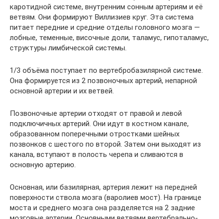
каротидной системе, внутренним сонным артериям и её
ветвям. Они формируют Виллизиев круг. Эта система
питает передние и средние отделы головного мозга —
лобные, теменные, височные доли, таламус, гипоталамус,
структуры лимбической системы.
1/3 объёма поступает по вертебробазилярной системе.
Она формируется из 2 позвоночных артерий, непарной
основной артерии и их ветвей.
Позвоночные артерии отходят от правой и левой
подключичных артерий. Они идут в костном канале,
образованном поперечными отростками шейных
позвонков с шестого по второй. Затем они выходят из
канала, вступают в полость черепа и сливаются в
основную артерию.
Основная, или базилярная, артерия лежит на передней
поверхности ствола мозга (варолиев мост). На границе
моста и среднего мозга она разделяется на 2 задние
мозговые артерии. Основными ветвями вертебрально-