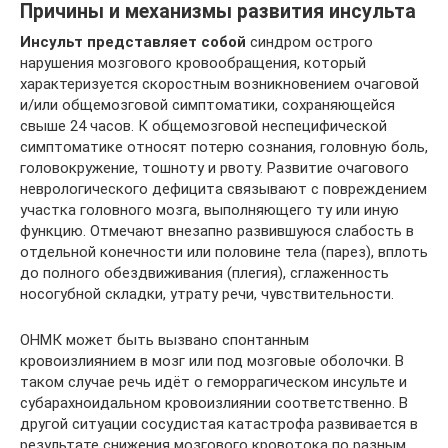
Причины и механизмы развития инсульта
Инсульт представляет собой
синдром острого
нарушения мозгового кровообращения, который
характеризуется скоростным возникновением очаговой
и/или общемозговой симптоматики, сохраняющейся
свыше 24 часов. К общемозговой неспецифической
симптоматике относят потерю сознания, головную боль,
головокружение, тошноту и рвоту. Развитие очагового
неврологического дефицита связывают с повреждением
участка головного мозга, выполняющего ту или иную
функцию. Отмечают внезапно развившуюся слабость в
отдельной конечности или половине тела (парез), вплоть
до полного обездвиживания (плегия), сглаженность
носогубной складки, утрату речи, чувствительности.
ОНМК может быть вызвано спонтанным
кровоизлиянием в мозг или под мозговые оболочки. В
таком случае речь идёт о геморрагическом инсульте и
субарахноидальном кровоизлиянии соответственно. В
другой ситуации сосудистая катастрофа развивается в
результате снижения мозгового кровотока по разным