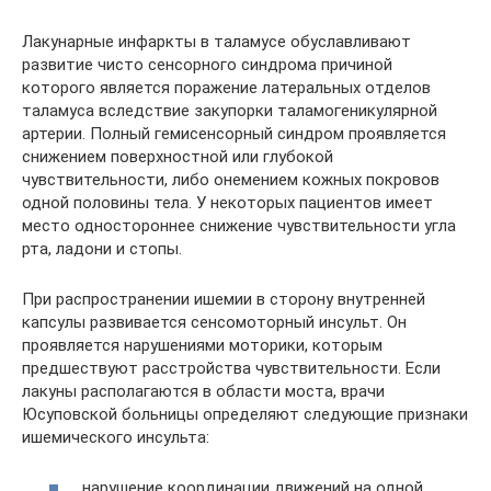
Лакунарные инфаркты в таламусе обуславливают
развитие чисто сенсорного синдрома причиной
которого является поражение латеральных отделов
таламуса вследствие закупорки таламогеникулярной
артерии. Полный гемисенсорный синдром проявляется
снижением поверхностной или глубокой
чувствительности, либо онемением кожных покровов
одной половины тела. У некоторых пациентов имеет
место одностороннее снижение чувствительности угла
рта, ладони и стопы.
При распространении ишемии в сторону внутренней
капсулы развивается сенсомоторный инсульт. Он
проявляется нарушениями моторики, которым
предшествуют расстройства чувствительности. Если
лакуны располагаются в области моста, врачи
Юсуповской больницы определяют следующие признаки
ишемического инсульта:
нарушение координации движений на одной