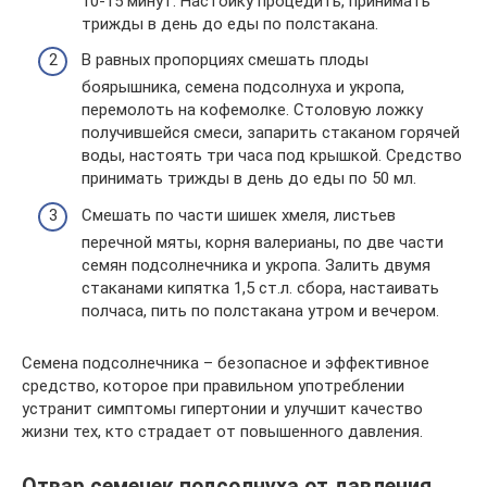
10-15 минут. Настойку процедить, принимать
трижды в день до еды по полстакана.
В равных пропорциях смешать плоды
боярышника, семена подсолнуха и укропа,
перемолоть на кофемолке. Столовую ложку
получившейся смеси, запарить стаканом горячей
воды, настоять три часа под крышкой. Средство
принимать трижды в день до еды по 50 мл.
Смешать по части шишек хмеля, листьев
перечной мяты, корня валерианы, по две части
семян подсолнечника и укропа. Залить двумя
стаканами кипятка 1,5 ст.л. сбора, настаивать
полчаса, пить по полстакана утром и вечером.
Семена подсолнечника – безопасное и эффективное
средство, которое при правильном употреблении
устранит симптомы гипертонии и улучшит качество
жизни тех, кто страдает от повышенного давления.
Отвар семечек подсолнуха от давления