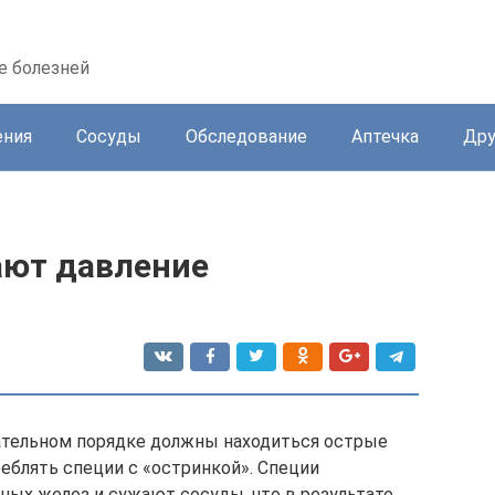
е болезней
ения
Сосуды
Обследование
Аптечка
Дру
ают давление
зательном порядке должны находиться острые
еблять специи с «остринкой». Специи
ых желез и сужают сосуды, что в результате