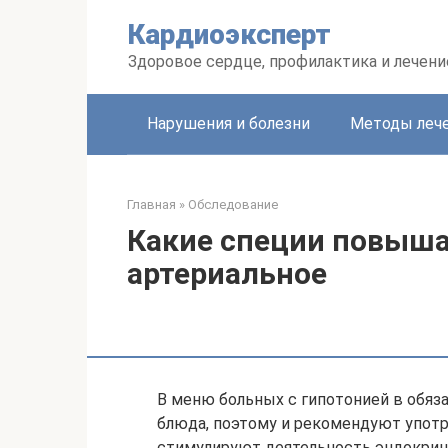
Перейти
Кардиоэксперт
к
контенту
Здоровое сердце, профилактика и лечени
Нарушения и болезни
Методы леч
Главная
»
Обследование
Какие специи повыш
артериальное
В меню больных с гипотонией в обя
блюда, поэтому и рекомендуют употр
стимулируют деятельность эндокринн