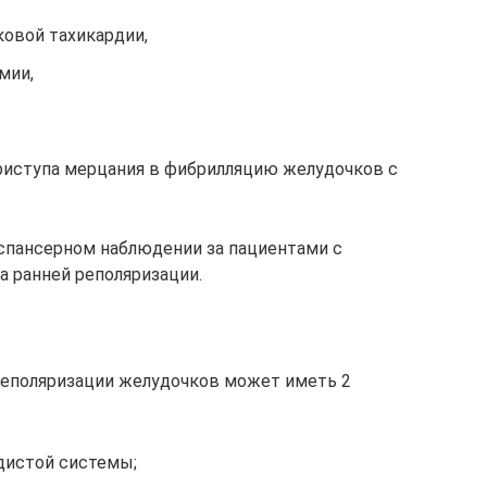
овой тахикардии,
мии,
риступа мерцания в фибрилляцию желудочков с
спансерном наблюдении за пациентами с
а ранней реполяризации.
реполяризации желудочков может иметь 2
дистой системы;