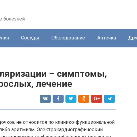
е болезней
ения
Сосуды
Обследование
Аптечка
Дру
ляризации – симптомы,
зрослых, лечение
очков не относится по клинико-функциональной
-либо аритмиям. Электрокардиографический
гистрируемую графической записью, однако не