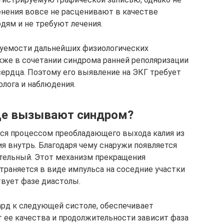
енения вовсе не расценивают в качестве
дям и не требуют лечения.
зуемости дальнейших физиологических
кже в сочетании синдрома ранней реполяризации
сердца. Поэтому его выявление на ЭКГ требует
олога и наблюдения.
дце вызывают синдром?
ся процессом преобладающего выхода калия из
я внутрь. Благодаря чему снаружи появляется
тельный. Этот механизм прекращения
траняется в виде импульса на соседние участки
твует фазе диастолы.
рд к следующей систоле, обеспечивает
 ее качества и продолжительности зависит фаза