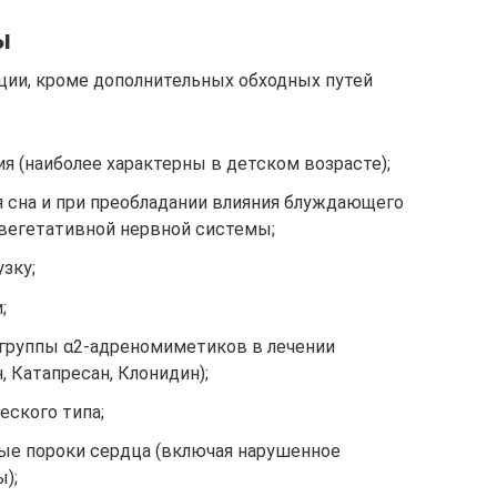
ы
ции, кроме дополнительных обходных путей
 (наиболее характерны в детском возрасте);
я сна и при преобладании влияния блуждающего
 вегетативной нервной системы;
зку;
;
 группы α2-адреномиметиков в лечении
, Катапресан, Клонидин);
ского типа;
ые пороки сердца (включая нарушенное
);