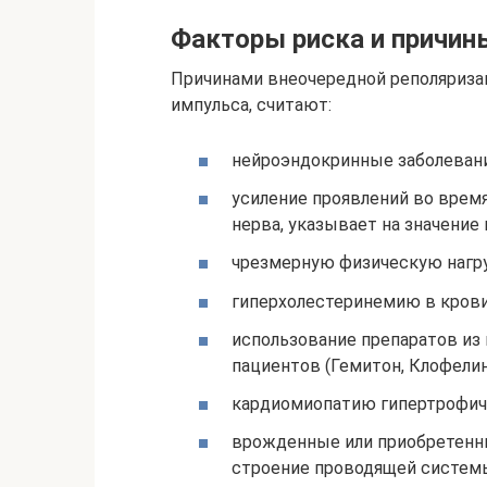
Факторы риска и причин
Причинами внеочередной реполяриза
импульса, считают:
нейроэндокринные заболевания
усиление проявлений во врем
нерва, указывает на значение
чрезмерную физическую нагру
гиперхолестеринемию в крови
использование препаратов из
пациентов (Гемитон, Клофелин
кардиомиопатию гипертрофиче
врожденные или приобретенн
строение проводящей системы