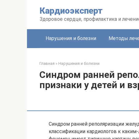
Перейти
Кардиоэксперт
к
контенту
Здоровое сердце, профилактика и лечени
Нарушения и болезни
Методы леч
Главная
»
Нарушения и болезни
Синдром ранней репо
признаки у детей и в
Синдром ранней реполяризации желуд
классификации кардиологов к каким
феномен имеет типичную картину, ре