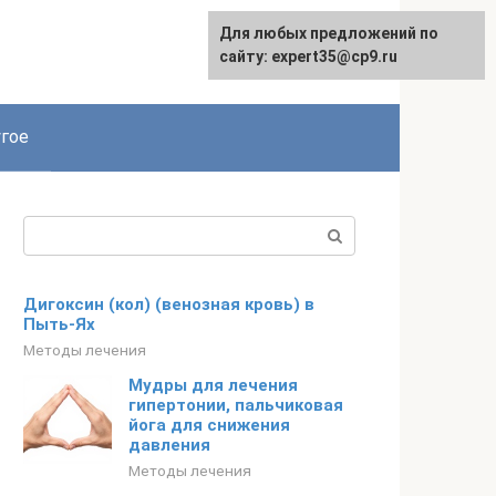
Для любых предложений по
сайту: expert35@cp9.ru
гое
Поиск:
Дигоксин (кол) (венозная кровь) в
Пыть-Ях
Методы лечения
Мудры для лечения
гипертонии, пальчиковая
йога для снижения
давления
Методы лечения