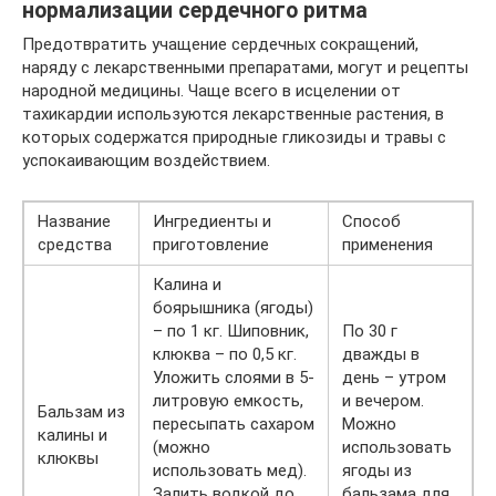
нормализации сердечного ритма
Предотвратить учащение сердечных сокращений,
наряду с лекарственными препаратами, могут и рецепты
народной медицины. Чаще всего в исцелении от
тахикардии используются лекарственные растения, в
которых содержатся природные гликозиды и травы с
успокаивающим воздействием.
Название
Ингредиенты и
Способ
средства
приготовление
применения
Калина и
боярышника (ягоды)
– по 1 кг. Шиповник,
По 30 г
клюква – по 0,5 кг.
дважды в
Уложить слоями в 5-
день – утром
литровую емкость,
и вечером.
Бальзам из
пересыпать сахаром
Можно
калины и
(можно
использовать
клюквы
использовать мед).
ягоды из
Залить водкой до
бальзама для