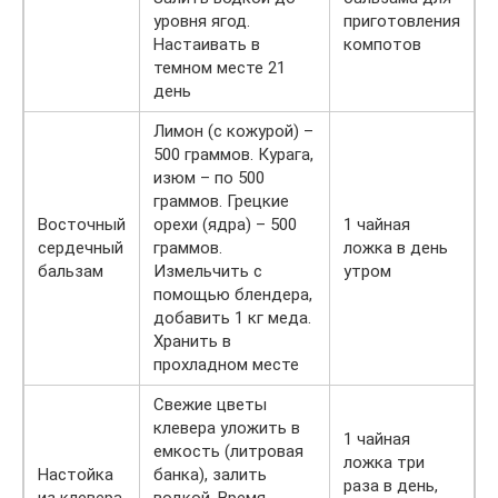
уровня ягод.
приготовления
Настаивать в
компотов
темном месте 21
день
Лимон (с кожурой) –
500 граммов. Курага,
изюм – по 500
граммов. Грецкие
Восточный
орехи (ядра) – 500
1 чайная
сердечный
граммов.
ложка в день
бальзам
Измельчить с
утром
помощью блендера,
добавить 1 кг меда.
Хранить в
прохладном месте
Свежие цветы
клевера уложить в
1 чайная
емкость (литровая
ложка три
Настойка
банка), залить
раза в день,
из клевера
водкой. Время