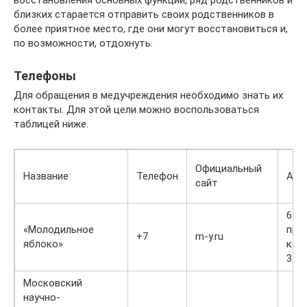
восстановления основных функций, ряд родственников и
близких старается отправить своих родственников в
более приятное место, где они могут восстановиться и,
по возможности, отдохнуть.
Телефоны
Для обращения в медучреждения необходимо знать их
контакты. Для этой цели можно воспользоваться
таблицей ниже.
Официальный
Название
Телефон
Адр
сайт
6-о
«Молодильное
прос
+7
m-y.ru
яблоко»
корп
3
Московский
научно-