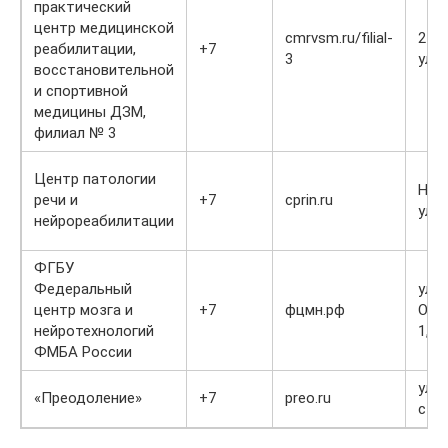
практический
центр медицинской
cmrvsm.ru/filial-
2-я
реабилитации,
+7
3
ул., 
восстановительной
и спортивной
медицины ДЗМ,
филиал № 3
Центр патологии
Ник
речи и
+7
cprin.ru
ул., 
нейрореабилитации
ФГБУ
Федеральный
ул.
центр мозга и
+7
фцмн.рф
Ост
нейротехнологий
1, с
ФМБА России
ул. 
«Преодоление»
+7
preo.ru
стр.