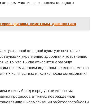
м овощем – истинная королева овощного
терии: причины, симптомы, диагностика
ает указанной овощной культуре сочетание
обствующих укреплению здоровья и устранению
я на то, что тыква относится к разряду
оким гликемическим индексом, ее вполне можно
ренных количествах и только после согласования
рием в пищу блюд и продуктов из тыквы
ивных процессов в тканях поврежденной
становлению и нормализации работоспособности