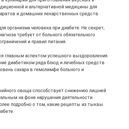
адиционной и альтернативной медицины для
аратов и домашних лекарственных средств.
ля организма человека при диабете. Не секрет,
агноза требует от больного обязательного
раничений и правил питания.
ся главным аспектом успешного выздоровления
ние диабетиком ряда блюд и лечебных средств
вень сахара в гемолимфе больного и
орийного овоща способствует снижению лишней
туальным на фоне нарушения деятельности
лее подробно о том, какие рецепты из тыквы
абете.