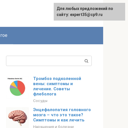
Для любых предложений по
сайту: expert35@cp9.ru
гое
Поиск:
Тромбоз подколенной
вены: симптомы и
лечение. Советы
флеболога
Сосуды
Энцефалопатия головного
мозга – что это такое?
Симптомы и как лечить
Нарушения и болезни