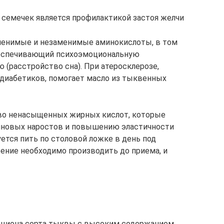
семечек является профилактикой застоя желчи
менимые и незаменимые аминокислоты, в том
беспечивающий психоэмоциональную
 (расстройство сна). При атеросклерозе,
диабетиков, помогает масло из тыквенных
во ненасыщенных жирных кислот, которые
новых наростов и повышению эластичности
ется пить по столовой ложке в день под
рение необходимо производить до приема, и
рациона сорта тыквы с высоким содержанием