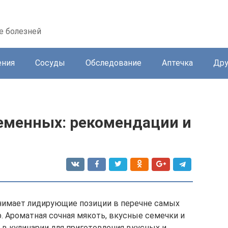
е болезней
ения
Сосуды
Обследование
Аптечка
Дру
еменных: рекомендации и
анимает лидирующие позиции в перечне самых
. Ароматная сочная мякоть, вкусные семечки и
 в кулинарии для приготовления вкусных и