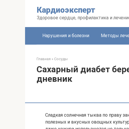
Перейти
Кардиоэксперт
к
контенту
Здоровое сердце, профилактика и лечени
Нарушения и болезни
Методы леч
Главная
»
Сосуды
Сахарный диабет бер
дневник
Сладкая солнечная тыква по праву з
полезных и вкусных овощных культур
даже кожура используются не только