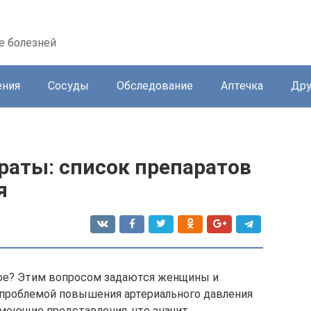
е болезней
ения
Сосуды
Обследование
Аптечка
Дру
раты: список препаратов
я
кое? Этим вопросом задаются женщины и
проблемой повышения артериального давления
имеющие представления, что значит