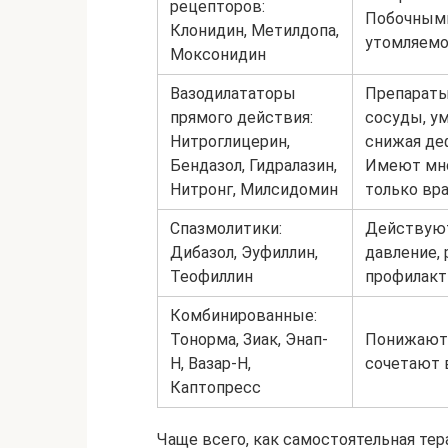
рецепторов:
Побочными
Клонидин, Метилдопа,
утомляемо
Моксонидин
Вазодилататоры
Препараты
прямого действия:
сосуды, у
Нитроглицерин,
снижая де
Бендазол, Гидралазин,
Имеют мно
Нитронг, Милсидомин
только вра
Спазмолитики:
Действуют
Дибазол, Эуфиллин,
давление,
Теофиллин
профилакт
Комбинированные:
Тонорма, Зиак, Энап-
Понижают 
Н, Вазар-Н,
сочетают 
Каптопресс
Чаще всего, как самостоятельная тер