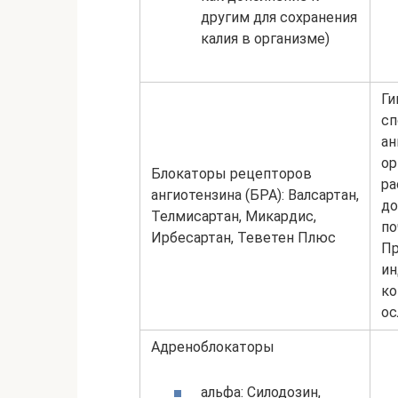
другим для сохранения
калия в организме)
Ги
сп
ан
ор
Блокаторы рецепторов
ра
ангиотензина (БРА): Валсартан,
до
Телмисартан, Микардис,
по
Ирбесартан, Теветен Плюс
Пр
ин
ко
ос
Адреноблокаторы
альфа: Силодозин,