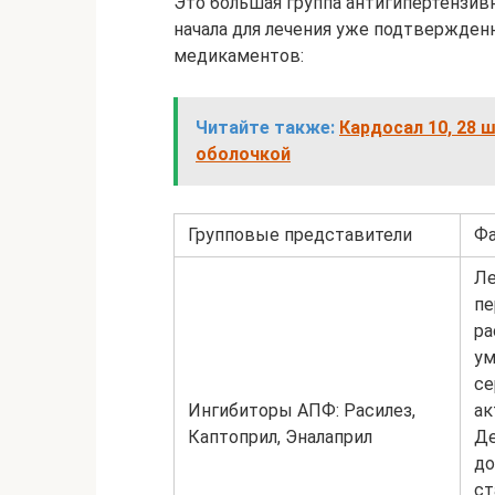
Это большая группа антигипертензив
начала для лечения уже подтвержден
медикаментов:
Читайте также:
Кардосал 10, 28 
оболочкой
Групповые представители
Фа
Ле
пе
ра
ум
се
Ингибиторы АПФ: Расилез,
ак
Каптоприл, Эналаприл
Де
до
ст