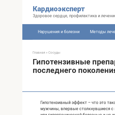
Перейти
Кардиоэксперт
к
контенту
Здоровое сердце, профилактика и лечени
Нарушения и болезни
Методы леч
Главная
»
Сосуды
Гипотензивные препа
последнего поколени
Гипотензивный эффект – что это та
мужчины, впервые столкнувшиеся с 
или гипертонической болезнью и не 