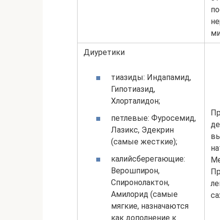
по
не
ми
Диуретики
тиазиды: Индапамид,
Гипотиазид,
Хлорталидон;
Пр
петлевые: Фуросемид,
де
Лазикс, Эдекрин
вы
(самые жесткие);
на
калийсберегающие:
Ме
Верошпирон,
Пр
Спиронолактон,
ле
Амилорид (самые
са
мягкие, назначаются
как дополнение к