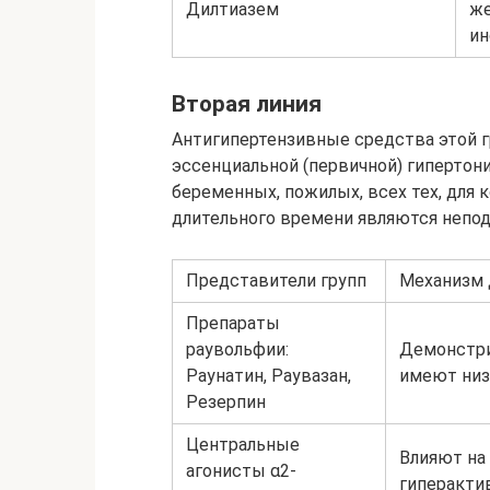
Дилтиазем
же
ин
Вторая линия
Антигипертензивные средства этой 
эссенциальной (первичной) гипертон
беременных, пожилых, всех тех, для 
длительного времени являются непод
Представители групп
Механизм 
Препараты
раувольфии:
Демонстри
Раунатин, Раувазан,
имеют низ
Резерпин
Центральные
Влияют на
агонисты α2-
гиперакти