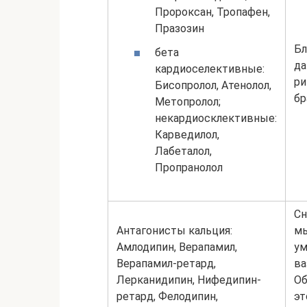
Пророксан, Тропафен,
Празозин
Бл
бета
да
кардиоселективные:
ри
Бисопролол, Атенолол,
бр
Метопролол;
некардиосклективные:
Карведилол,
Лабеталол,
Пропранолол
Сн
Антагонисты кальция:
мы
Амлодипин, Верапамил,
ум
Верапамил-ретард,
ва
Лерканидипин, Нифедипин-
Об
ретард, Фелодипин,
эт