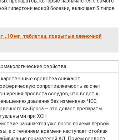
ных препаратов, которые назначаются с самого
ной гипертонической болезни, включает 5 типов
шт., 10 мг, таблетки, покрытые пленочной
рмакологические свойства
карственные средства снижают
риферическую сопротивляемость за счет
сширения просвета сосудов, что ведет к
еньшению давления без изменения ЧСС,
рдечного выброса – это делает препараты
туальными при ХСН.
йствие начинается уже после приема первой
зы, а с течением времени наступает стойкая
абилизация показателей АД. Прием средств