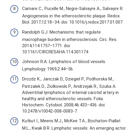
Camare C., Pucelle M., Negre-Salvayre A., Salvayre R.
Angiogenesis in the atherosclerotic plaque. Redox.
Biol. 2017;12:18–34. doi: 10.1016/j.redox.2017.01.007.
Randolph G.J. Mechanisms that regulate
macrophage burden in atherosclerosis. Circ. Res.
2014;114:1757–1771. doi:
10.1161/CIRCRESAHA.114.301174
Johnson R.A. Lymphatics of blood vessels.
Lymphology. 1969;2:44–56.
Drozdz K., Janczak D., Dziegiel P., Podhorska M.,
Patrzalek D., Ziolkowski P., Andrzejak R., Szuba A.
Adventitial lymphatics of internal carotid artery in
healthy and atherosclerotic vessels. Folia
Histochem. Cytobiol. 2008;46:433–436. doi:
10.2478/v10042-008-0083-7.
Kutkut I., Meens M.J., McKee T.A., Bochaton-Piallat
M.L., Kwak B.R. Lymphatic vessels: An emerging actor