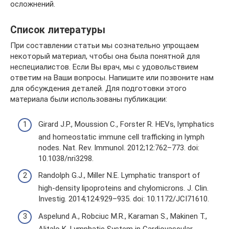
осложнений.
Список литературы
При составлении статьи мы сознательно упрощаем
некоторый материал, чтобы она была понятной для
неспециалистов. Если Вы врач, мы с удовольствием
ответим на Ваши вопросы. Напишите или позвоните нам
для обсуждения деталей. Для подготовки этого
материала были использованы публикации:
Girard J.P., Moussion C., Forster R. HEVs, lymphatics
and homeostatic immune cell trafficking in lymph
nodes. Nat. Rev. Immunol. 2012;12:762–773. doi:
10.1038/nri3298.
Randolph G.J., Miller N.E. Lymphatic transport of
high-density lipoproteins and chylomicrons. J. Clin.
Investig. 2014;124:929–935. doi: 10.1172/JCI71610.
Aspelund A., Robciuc M.R., Karaman S., Makinen T.,
Alitalo K. Lymphatic System in Cardiovascular