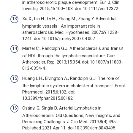
in atherosclerotic plaque development. Eur. J. Clin
Investig. 2015;45:100–108. doi: 10.1111/eci.12372
Xu X., Lin H., Lv H., Zhang M., Zhang Y. Adventitial
lymphatic vessels—An important role in
atherosclerosis. Med. Hypotheses. 2007;69:1238–
1241. doi: 10.1016/j.mehy.2007.04.007.
Martel C., Randolph G.J. Atherosclerosis and transit
of HDL through the lymphatic vasculature. Curr.
Atheroscler. Rep. 2013;15:354. doi: 10.1007/s11883-
013-0354-4.
Huang L.H., Elvington A., Randolph G.J. The role of
the lymphatic system in cholesterol transport. Front.
Pharmacol. 2015;6:182. doi:
10.3389/fphar.2015.00182.
Csányi G, Singla B. Arterial Lymphatics in
Atherosclerosis: Old Questions, New Insights, and
Remaining Challenges. J Clin Med. 2019;8(4):495.
Published 2021 Apr 11. doi:10.3390/jcm8040495