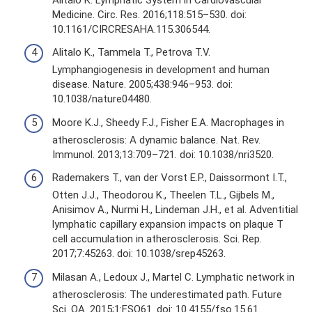
Medicine. Circ. Res. 2016;118:515–530. doi:
10.1161/CIRCRESAHA.115.306544.
Alitalo K., Tammela T., Petrova T.V.
Lymphangiogenesis in development and human
disease. Nature. 2005;438:946–953. doi:
10.1038/nature04480.
Moore K.J., Sheedy F.J., Fisher E.A. Macrophages in
atherosclerosis: A dynamic balance. Nat. Rev.
Immunol. 2013;13:709–721. doi: 10.1038/nri3520.
Rademakers T., van der Vorst E.P., Daissormont I.T.,
Otten J.J., Theodorou K., Theelen T.L., Gijbels M.,
Anisimov A., Nurmi H., Lindeman J.H., et al. Adventitial
lymphatic capillary expansion impacts on plaque T
cell accumulation in atherosclerosis. Sci. Rep.
2017;7:45263. doi: 10.1038/srep45263.
Milasan A., Ledoux J., Martel C. Lymphatic network in
atherosclerosis: The underestimated path. Future
Sci. OA. 2015;1:FSO61. doi: 10.4155/fso.15.61.