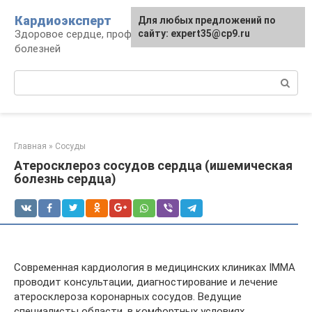
Перейти
Кардиоэксперт
Для любых предложений по
к
Здоровое сердце, профилактика и лечение
сайту: expert35@cp9.ru
контенту
болезней
Поиск:
Главная
»
Сосуды
Атеросклероз сосудов сердца (ишемическая
болезнь сердца)
Современная кардиология в медицинских клиниках IMMA
проводит консультации, диагностирование и лечение
атеросклероза коронарных сосудов. Ведущие
специалисты области, в комфортных условиях