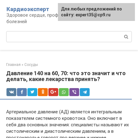
Перейти
Кардиоэксперт
Для любых предложений по
к
Здоровое сердце, профилактика и лечение
сайту: expert35@cp9.ru
контенту
болезней
Поиск:
Главная
»
Сосуды
Давление 140 на 60, 70: что это значит и что
делать, какие лекарства принять?
Артериальное давление (АД) является интегральным
показателем системного кровотока. Оно включает в
себя два основных значения: специалисты называют их
систолическим и диастолическим давлением, а в
простонародье говорят про верхнее и нижнее