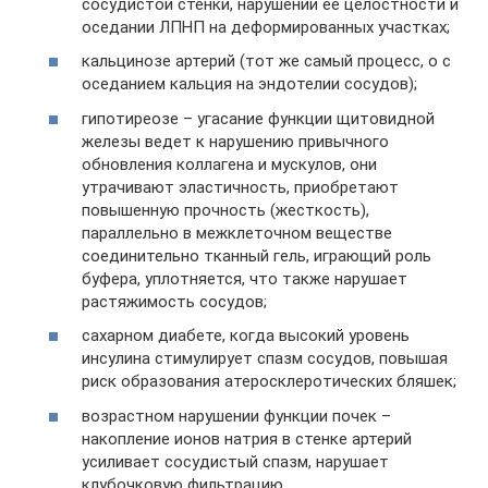
сосудистой стенки, нарушении ее целостности и
оседании ЛПНП на деформированных участках;
кальцинозе артерий (тот же самый процесс, о с
оседанием кальция на эндотелии сосудов);
гипотиреозе – угасание функции щитовидной
железы ведет к нарушению привычного
обновления коллагена и мускулов, они
утрачивают эластичность, приобретают
повышенную прочность (жесткость),
параллельно в межклеточном веществе
соединительно тканный гель, играющий роль
буфера, уплотняется, что также нарушает
растяжимость сосудов;
сахарном диабете, когда высокий уровень
инсулина стимулирует спазм сосудов, повышая
риск образования атеросклеротических бляшек;
возрастном нарушении функции почек –
накопление ионов натрия в стенке артерий
усиливает сосудистый спазм, нарушает
клубочковую фильтрацию.