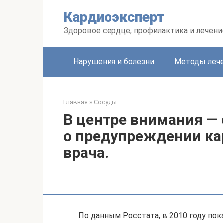
Перейти
Кардиоэксперт
к
контенту
Здоровое сердце, профилактика и лечени
Нарушения и болезни
Методы леч
Главная
»
Сосуды
В центре внимания — 
о предупреждении ка
врача.
По данным Росстата, в 2010 году пок