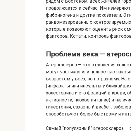
рядом с Бостоном, всех жителей гор
продолжается и сейчас. Им измеряют 
фибриногена и другие показатели. Э
рандомизированных контролируемых 
которые позволяют оценить риск сме
факторов. Кстати, контроль факторов
Проблема века — атерос
Атеросклероз — это отложения холест
могут частично или полностью закры
возрастом у всех, но по-разному. На
(инфаркты или инсульты у ближайших
холестерина и его фракций в крови, 
активности, плохое питание) и налич
гипертония, сахарный диабет, заболев
способствуют более быстрому и инт
Самый “популярный” атеросклероз —