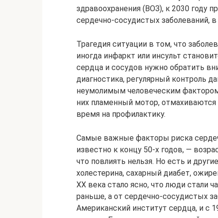
здравоохранения (ВОЗ), к 2030 году п
сердечно-сосудистых заболеваний, в
Трагедия ситуации в том, что забол
иногда инфаркт или инсульт становит
сердца и сосудов нужно обратить вн
диагностика, регулярный контроль д
неумолимым человеческим фактором:
них пламенный мотор, отмахиваются 
время на профилактику.
Самые важные факторы риска сердеч
известно к концу 50-х годов, — возра
что повлиять нельзя. Но есть и другие
холестерина, сахарный диабет, ожире
ХХ века стало ясно, что люди стали ч
раньше, а от сердечно-сосудистых з
Американский институт сердца, и с 