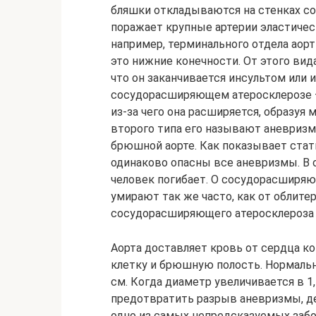
бляшки откладываются на стенках со
поражает крупные артерии эластиче
например, терминального отдела аор
это нижние конечности. От этого ви
что он заканчивается инсультом или
сосудорасширяющем атеросклерозе —
из-за чего она расширяется, образуя
второго типа его называют аневризм
брюшной аорте. Как показывает стат
одинаково опасны все аневризмы. В
человек погибает. О сосудорасширяю
умирают так же часто, как от облит
сосудорасширяющего атеросклероза 
Аорта доставляет кровь от сердца ко
клетку и брюшную полость. Нормаль
см. Когда диаметр увеличивается в 1
предотвратить разрыв аневризмы, д
одно из самых непредсказуемых забол