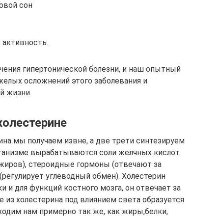
овой сон
 активность.
ечения гипертонической болезни, и наш опытный
желых осложнений этого заболевания и
й жизни.
холестерине
ина мы получаем извне, а две трети синтезируем
рганизме вырабатываются соли желчных кислот
жиров), стероидные гормоны (отвечают за
(регулирует углеводный обмен). Холестерин
и и для функций костного мозга, он отвечает за
е из холестерина под влиянием света образуется
ходим нам примерно так же, как жиры,белки,