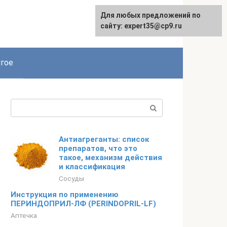
Для любых предложений по
сайту: expert35@cp9.ru
гое
Поиск:
Антиагреганты: список
препаратов, что это
такое, механизм действия
и классификация
Сосуды
Инструкция по применению
ПЕРИНДОПРИЛ-ЛФ (PERINDOPRIL-LF)
Аптечка