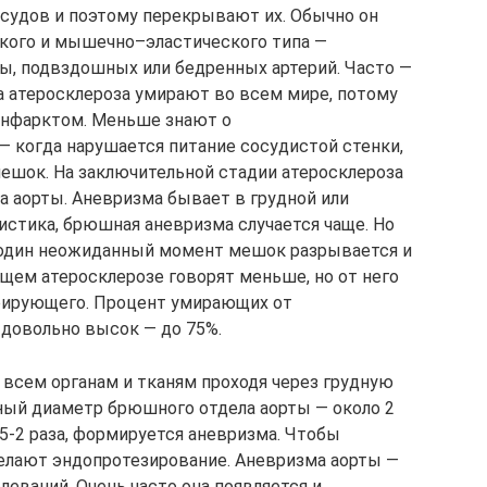
судов и поэтому перекрывают их. Обычно он
ского и мышечно–эластического типа —
ты, подвздошных или бедренных артерий. Часто —
да атеросклероза умирают во всем мире, потому
 инфарктом. Меньше знают о
 когда нарушается питание сосудистой стенки,
 мешок. На заключительной стадии атеросклероза
а аорты. Аневризма бывает в грудной или
истика, брюшная аневризма случается чаще. Но
 один неожиданный момент мешок разрывается и
щем атеросклерозе говорят меньше, но от него
ерирующего. Процент умирающих от
довольно высок — до 75%.
 всем органам и тканям проходя через грудную
ный диаметр брюшного отдела аорты — около 2
,5-2 раза, формируется аневризма. Чтобы
елают эндопротезирование. Аневризма аорты —
еваний. Очень часто она появляется и