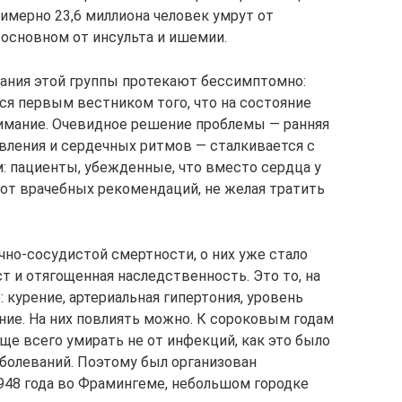
римерно 23,6 миллиона человек умрут от
 основном от инсульта и ишемии.
евания этой группы протекают бессимптомно:
ся первым вестником того, что на состояние
имание. Очевидное решение проблемы — ранняя
авления и сердечных ритмов — сталкивается с
 пациенты, убежденные, что вместо сердца у
от врачебных рекомендаций, не желая тратить
но-сосудистой смертности, о них уже стало
ст и отягощенная наследственность. Это то, на
: курение, артериальная гипертония, уровень
ние. На них повлиять можно. К сороковым годам
аще всего умирать не от инфекций, как это было
аболеваний. Поэтому был организован
1948 года во Фрамингеме, небольшом городке