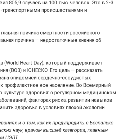
л 805,9 случаев на 100 тыс. человек. Это в 2-3
о-транспортными происшествиями и
 главная причина смертности российского
Главная причина — недостаточные знания об
 (World Heart Day), который поддерживает
ия (ВОЗ) и ЮНЕСКО. Его цель — рассказать
звана эпидемией сердечно-сосудистых
 к профилактике все население. Во Всемирный
о культуре здоровья: о регулярном медицинском
аболеваний, факторах риска, развитии навыков
ранить здоровье в условиях плохой экологии.
аниях и о том, как их предупредить, с Беспалько
ских наук, врачом высшей категории, главным
ки ЦЭЛТ.