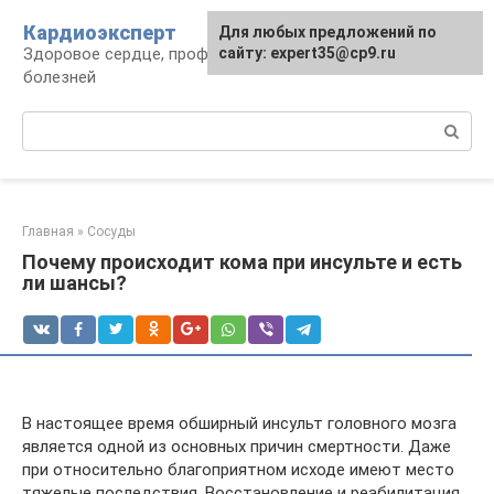
Перейти
Кардиоэксперт
Для любых предложений по
к
Здоровое сердце, профилактика и лечение
сайту: expert35@cp9.ru
контенту
болезней
Поиск:
Главная
»
Сосуды
Почему происходит кома при инсульте и есть
ли шансы?
В настоящее время обширный инсульт головного мозга
является одной из основных причин смертности. Даже
при относительно благоприятном исходе имеют место
тяжелые последствия. Восстановление и реабилитация