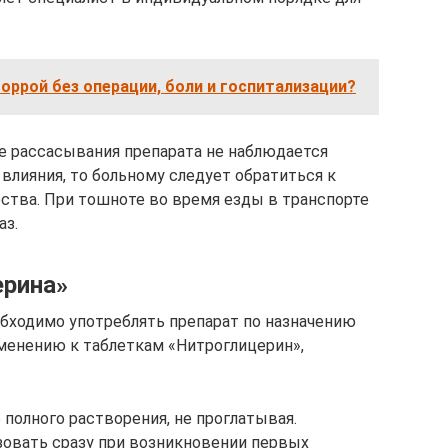
оррой без операции, боли и госпитализации?
ле рассасывания препарата не наблюдается
влияния, то больному следует обратиться к
рства. При тошноте во время езды в транспорте
аз.
ерина»
бходимо употреблять препарат по назначению
именению к таблеткам «Нитроглицерин»,
полного растворения, не проглатывая.
зовать сразу при возникновении первых