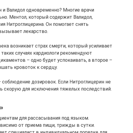
н и Валидол одновременно? Многие врачи
ьно. Ментол, который содержит Валидол,
ия Нитроглицерина. Он помогает снять
вызывает лекарство.
овека возникает страх смерти, который усиливает
в таких случаях кардиологи рекомендуют
каментов – одно будет успокаивать, а второе –
чшать кровоток к сердцу.
 соблюдение дозировок. Если Нитроглицерин не
ть скорую для исключения тяжелых последствий.
»
циентам для рассасывания под языком.
висимо от приема пищи, трижды в сутки.
яет специалист в индивидуальном порядке для