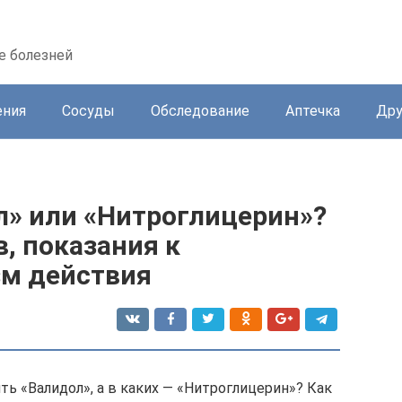
е болезней
ения
Сосуды
Обследование
Аптечка
Дру
л» или «Нитроглицерин»?
, показания к
зм действия
ть «Валидол», а в каких — «Нитроглицерин»? Как