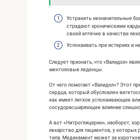
Устранить незначительные бо
страдают хроническими карди
своей аптечке в качестве лек
Успокаивать при истериях и н
Следует признать, что «Валидол» явл
ментоловые леденцы.
От чего помогает «Валидол»? Этот п
сердца, который обусловлен вегетос
как имеет легкое успокаивающее влия
сосудорасширяющее влияние слишком
А вот «Нитроглицерин», наоборот, х
лекарство для пациентов, у которых
типа. Медикамент может за коротко