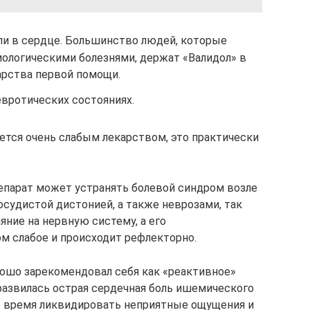
ли в сердце. Большинство людей, которые
ологическими болезнями, держат «Валидол» в
арства первой помощи.
евротических состояниях.
яется очень слабым лекарством, это практически
репарат может устранять болевой синдром возле
осудистой дистонией, а также неврозами, так
ние на нервную систему, а его
 слабое и происходит рефлекторно.
орошо зарекомендовал себя как «реактивное»
 развилась острая сердечная боль ишемического
е время ликвидировать неприятные ощущения и