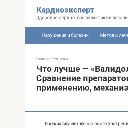
Перейти
Кардиоэксперт
к
контенту
Здоровое сердце, профилактика и лечени
Нарушения и болезни
Методы леч
Главная
»
Аптечка
Что лучше — «Валидо
Сравнение препаратов
применению, механи
В каких случаях лучше всего употреби